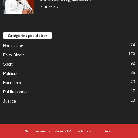
17 juillet 2026
Catégories populaires
224
Non classé
179
Faits Divers
92
Sport
86
Politique
20
Economie
17
Publireportage
13
Justice
Nos Emissions sur KabackTV
A la Une
En Direct