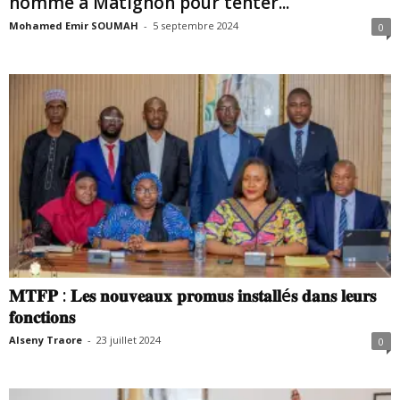
nommé à Matignon pour tenter...
Mohamed Emir SOUMAH
-
5 septembre 2024
0
𝐌𝐓𝐅𝐏 : 𝐋𝐞𝐬 𝐧𝐨𝐮𝐯𝐞𝐚𝐮𝐱 𝐩𝐫𝐨𝐦𝐮𝐬 𝐢𝐧𝐬𝐭𝐚𝐥𝐥é𝐬 𝐝𝐚𝐧𝐬 𝐥𝐞𝐮𝐫𝐬
𝐟𝐨𝐧𝐜𝐭𝐢𝐨𝐧𝐬
Alseny Traore
-
23 juillet 2024
0