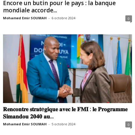
Encore un butin pour le pays : la banque
mondiale accorde...
Mohamed Emir SOUMAH
-
6 octobre 2024
0
𝐑𝐞𝐧𝐜𝐨𝐧𝐭𝐫𝐞 𝐬𝐭𝐫𝐚𝐭e𝐠𝐢𝐪𝐮𝐞 𝐚𝐯𝐞𝐜 𝐥𝐞 𝐅𝐌𝐈 : 𝐥𝐞 𝐏𝐫𝐨𝐠𝐫𝐚𝐦𝐦𝐞
𝐒𝐢𝐦𝐚𝐧𝐝𝐨𝐮 𝟐𝟎𝟒𝟎 𝐚𝐮...
Mohamed Emir SOUMAH
-
5 octobre 2024
0