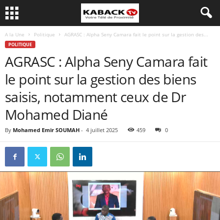
A la Une
Politique
AGRASC : Alpha Seny Camara fait le point sur la gestion des...
POLITIQUE
AGRASC : Alpha Seny Camara fait
le point sur la gestion des biens
saisis, notamment ceux de Dr
Mohamed Diané
By
Mohamed Emir SOUMAH
-
4 juillet 2025
459
0