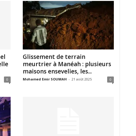
el
Glissement de terrain
elle
meurtrier à Manéah : plusieurs
maisons ensevelies, les...
Mohamed Emir SOUMAH
-
21 août 2025
0
0