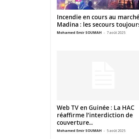
k
Incendie en cours au march
Madina : les secours toujours 
t
Mohamed Emir SOUMAH
-
7 août 2025
v
g
u
i
n
e
Web TV en Guinée : La HAC
réaffirme l’interdiction de
e
couverture...
Mohamed Emir SOUMAH
-
5 août 2025