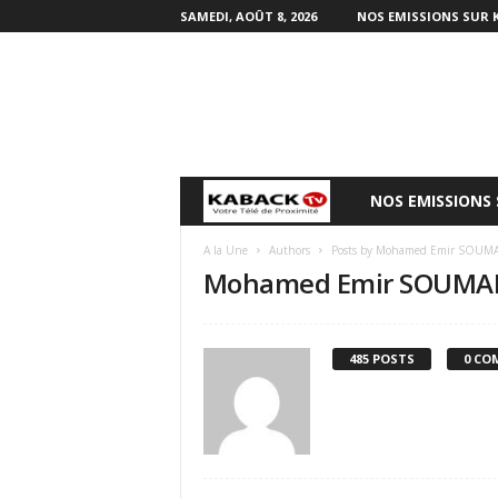
SAMEDI, AOÛT 8, 2026
NOS EMISSIONS SUR 
NOS EMISSIONS
B
i
A la Une
Authors
Posts by Mohamed Emir SOUM
Mohamed Emir SOUMA
e
n
485 POSTS
0 CO
v
e
n