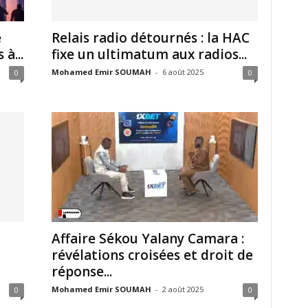
é
Relais radio détournés : la HAC
à...
fixe un ultimatum aux radios...
Mohamed Emir SOUMAH
-
6 août 2025
0
0
Affaire Sékou Yalany Camara :
révélations croisées et droit de
réponse...
Mohamed Emir SOUMAH
-
2 août 2025
0
0