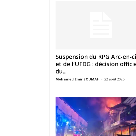
u
e
s
u
Suspension du RPG Arc-en-ci
et de l’UFDG : décision offici
r
du...
k
Mohamed Emir SOUMAH
-
22 août 2025
a
b
a
c