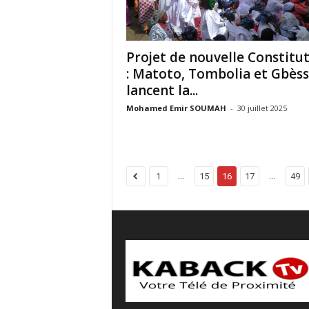
Projet de nouvelle Constitu
: Matoto, Tombolia et Gbèss
lancent la...
Mohamed Emir SOUMAH
-
30 juillet 2025
...
...
1
15
16
17
49