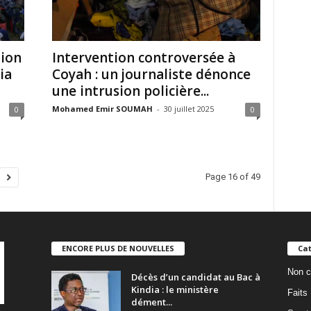
tion
Intervention controversée à
ia
Coyah : un journaliste dénonce
une intrusion policière...
Mohamed Emir SOUMAH
-
30 juillet 2025
0
0
Page 16 of 49
ENCORE PLUS DE NOUVELLES
Cat
Non c
Décès d’un candidat au Bac à
Kindia : le ministère
Faits
dément...