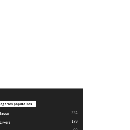
égories populaires
224
lassé
179
 Divers