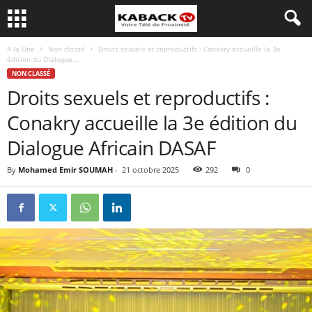
A la Une
Non classé
Droits sexuels et reproductifs : Conakry accueille la 3e
édition du Dialogue...
NON CLASSÉ
Droits sexuels et reproductifs :
Conakry accueille la 3e édition du
Dialogue Africain DASAF
By
Mohamed Emir SOUMAH
-
21 octobre 2025
292
0