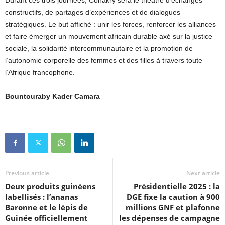
Durant ces trois journées, Conakry sera le théâtre d’échanges
constructifs, de partages d’expériences et de dialogues
stratégiques. Le but affiché : unir les forces, renforcer les alliances
et faire émerger un mouvement africain durable axé sur la justice
sociale, la solidarité intercommunautaire et la promotion de
l’autonomie corporelle des femmes et des filles à travers toute
l’Afrique francophone.
Bountouraby Kader Camara
Previous article
Next article
Deux produits guinéens
Présidentielle 2025 : la
labellisés : l’ananas
DGE fixe la caution à 900
Baronne et le lépis de
millions GNF et plafonne
Guinée officiellement
les dépenses de campagne