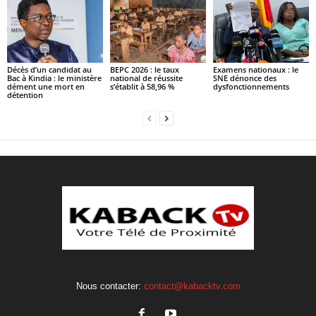
Décès d’un candidat au
BEPC 2026 : le taux
Examens nationaux : le
Bac à Kindia : le ministère
national de réussite
SNE dénonce des
dément une mort en
s’établit à 58,96 %
dysfonctionnements
détention
Nous contacter:
contact@kabacktv.com