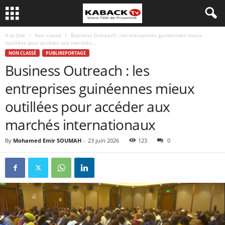
A la Une
Non classé
Business Outreach : les entreprises guinéennes mieux
outillées pour accéder aux marchés...
NON CLASSÉ
PUBLIREPORTAGE
Business Outreach : les
entreprises guinéennes mieux
outillées pour accéder aux
marchés internationaux
By
Mohamed Emir SOUMAH
-
23 juin 2026
123
0