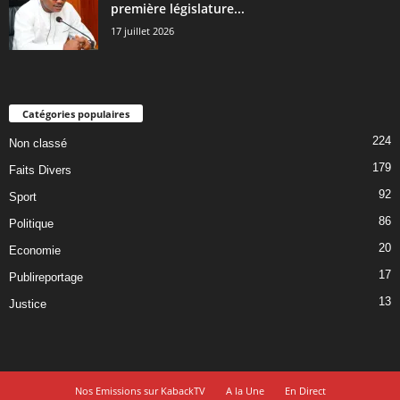
première législature...
17 juillet 2026
Catégories populaires
224
Non classé
179
Faits Divers
92
Sport
86
Politique
20
Economie
17
Publireportage
13
Justice
Nos Emissions sur KabackTV
A la Une
En Direct