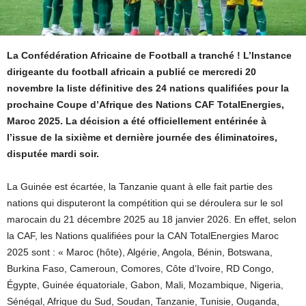
La Confédération Africaine de Football a tranché ! L’Instance
dirigeante du football africain a publié ce mercredi 20
novembre la liste définitive des 24 nations qualifiées pour la
prochaine Coupe d’Afrique des Nations CAF TotalEnergies,
Maroc 2025. La décision a été officiellement entérinée à
l’issue de la sixième et dernière journée des éliminatoires,
disputée mardi soir.
La Guinée est écartée, la Tanzanie quant à elle fait partie des
nations qui disputeront la compétition qui se déroulera sur le sol
marocain du 21 décembre 2025 au 18 janvier 2026. En effet, selon
la CAF, les Nations qualifiées pour la CAN TotalEnergies Maroc
2025 sont : « Maroc (hôte), Algérie, Angola, Bénin, Botswana,
Burkina Faso, Cameroun, Comores, Côte d’Ivoire, RD Congo,
Égypte, Guinée équatoriale, Gabon, Mali, Mozambique, Nigeria,
Sénégal, Afrique du Sud, Soudan, Tanzanie, Tunisie, Ouganda,