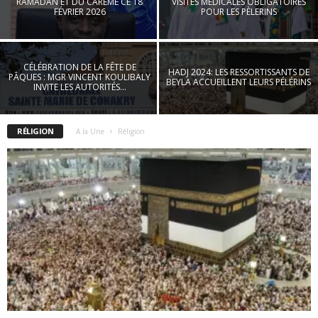
RAMADAN ET DU CARÊME CE 18
VISITES MÉDICALES OBLIGATOIRES
FÉVRIER 2026
POUR LES PÈLERINS
CÉLÉBRATION DE LA FÊTE DE
HADJ 2024: LES RESSORTISSANTS DE
PÂQUES : MGR VINCENT KOULIBALY
BEYLA ACCUEILLENT LEURS PÉLÉRINS
INVITE LES AUTORITÉS...
RÉLIGION
A la Une
Réligion