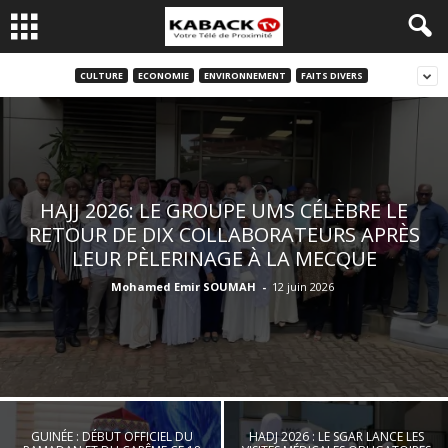
CULTURE
ECONOMIE
ENVIRONNEMENT
FAITS DIVERS
HAJJ 2026: LE GROUPE UMS CÉLÈBRE LE
RETOUR DE DIX COLLABORATEURS APRÈS
LEUR PÈLERINAGE À LA MECQUE
Mohamed Emir SOUMAH
-
12 juin 2026
GUINÉE : DÉBUT OFFICIEL DU
HADJ 2026 : LE SGAR LANCE LES