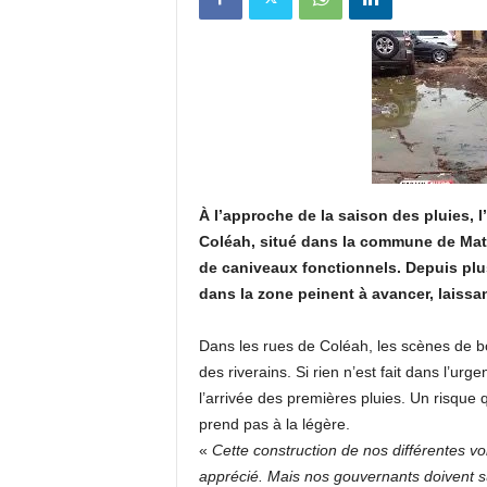
u
e
s
u
À l’approche de la saison des pluies, l
r
Coléah, situé dans la commune de Matam
de caniveaux fonctionnels. Depuis plus
k
dans la zone peinent à avancer, laissan
a
Dans les rues de Coléah, les scènes de b
des riverains. Si rien n’est fait dans l’ur
b
l’arrivée des premières pluies. Un risque 
prend pas à la légère.
a
«
Cette construction de nos différentes vo
c
apprécié. Mais nos gouvernants doivent s