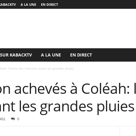
KABACKTV
A LA UNE
EN DIRECT
 SUR KABACKTV
A LA UNE
EN DIRECT
ah: l’invite des riverains avant les grandes pluies
n achevés à Coléah: l
ant les grandes pluies
452
0