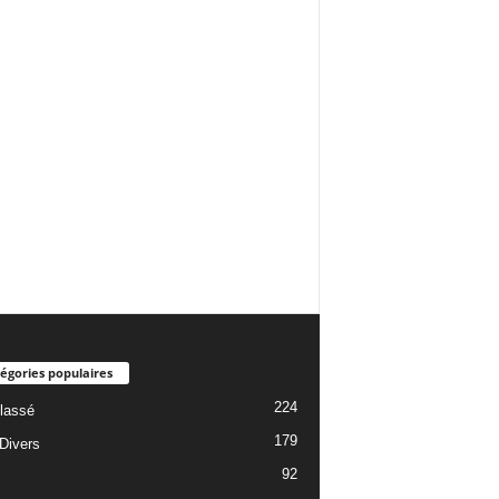
égories populaires
224
lassé
179
 Divers
92