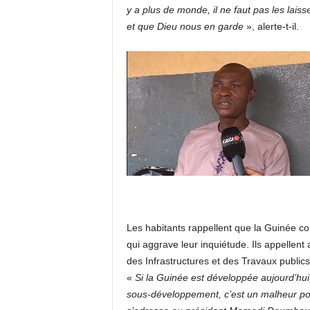
y a plus de monde, il ne faut pas les laisse
k
et que Dieu nous en garde
», alerte-t-il.
t
v
g
u
i
n
Les habitants rappellent que la Guinée co
e
qui aggrave leur inquiétude. Ils appellent 
des Infrastructures et des Travaux publics
e
«
Si la Guinée est développée aujourd’hui
sous-développement, c’est un malheur pou