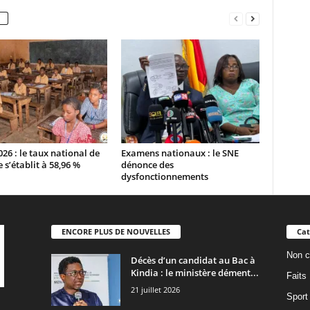
26 : le taux national de
Examens nationaux : le SNE
e s’établit à 58,96 %
dénonce des
dysfonctionnements
ENCORE PLUS DE NOUVELLES
Cat
Non c
Décès d’un candidat au Bac à
Kindia : le ministère dément...
Faits
21 juillet 2026
Sport