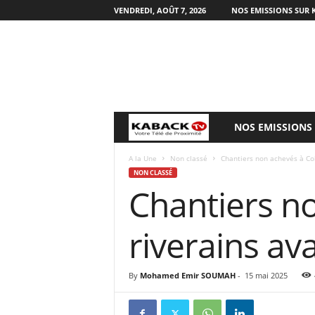
VENDREDI, AOÛT 7, 2026
NOS EMISSIONS SUR 
NOS EMISSIONS
B
i
A la Une
Non classé
Chantiers non achevés à Colé
NON CLASSÉ
Chantiers no
e
n
riverains av
v
By
Mohamed Emir SOUMAH
-
15 mai 2025
e
n