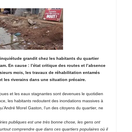
’inquiétude grandit chez les habitants du quartier
. En cause : l’état critique des routes et l’absence
ieurs mois, les travaux de réhabilitation entamés
t les riverains dans une situation précaire.
oues et les eaux stagnantes sont devenues le quotidien
gence, les habitants redoutent des inondations massives à
qu’André Morel Gaston, l’un des citoyens du quartier, ne
iries publiques est une très bonne chose, les gens ont
urtout comprendre que dans ces quartiers populaires où il