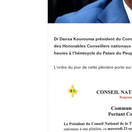
k
t
v
Dr Dansa Kourouma président du Consei
des Honorables Conseillers nationaux à
g
heures à l’hémicycle du Palais du Peup
u
L’ordre du jour de cette plénière porte su
i
n
e
e