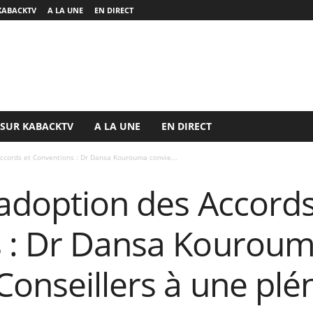
KABACKTV
A LA UNE
EN DIRECT
 SUR KABACKTV
A LA UNE
EN DIRECT
ccords et Conventions : Dr Dansa Kourouma convie...
adoption des Accords
 : Dr Dansa Kourouma
onseillers à une plén