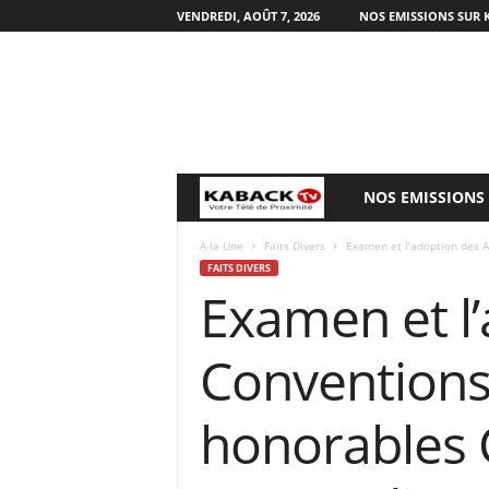
VENDREDI, AOÛT 7, 2026
NOS EMISSIONS SUR 
NOS EMISSIONS
B
i
A la Une
Faits Divers
Examen et l’adoption des A
FAITS DIVERS
Examen et l’
e
n
Conventions
v
honorables C
e
n