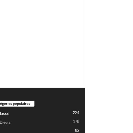
égories populaires
224
lassé
179
 Divers
92