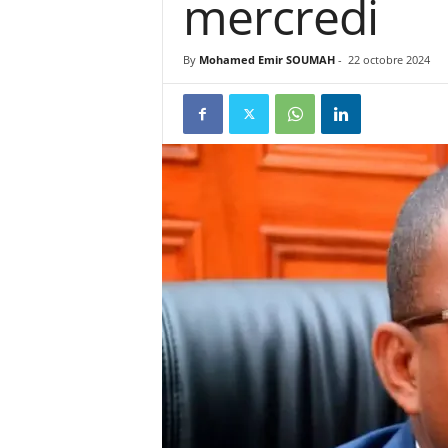
mercredi
u
By
Mohamed Emir SOUMAH
-
22 octobre 2024
e
s
u
r
k
a
b
a
c