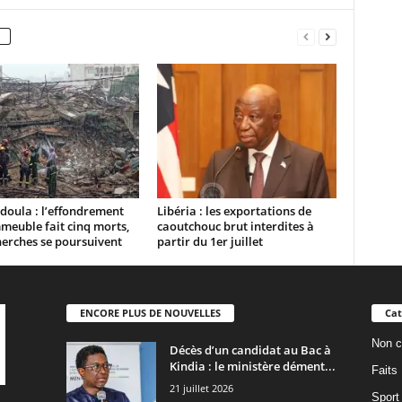
oula : l’effondrement
Libéria : les exportations de
meuble fait cinq morts,
caoutchouc brut interdites à
herches se poursuivent
partir du 1er juillet
ENCORE PLUS DE NOUVELLES
Cat
Non c
Décès d’un candidat au Bac à
Kindia : le ministère dément...
Faits
21 juillet 2026
Sport