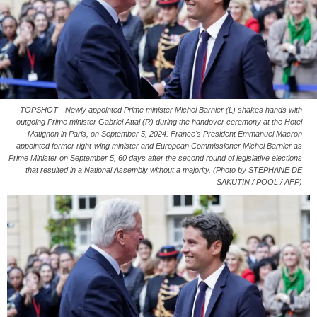
TOPSHOT - Newly appointed Prime minister Michel Barnier (L) shakes hands with
outgoing Prime minister Gabriel Attal (R) during the handover ceremony at the Hotel
Matignon in Paris, on September 5, 2024. France's President Emmanuel Macron
appointed former right-wing minister and European Commissioner Michel Barnier as
Prime Minister on September 5, 60 days after the second round of legislative elections
that resulted in a National Assembly without a majority. (Photo by STEPHANE DE
SAKUTIN / POOL / AFP)