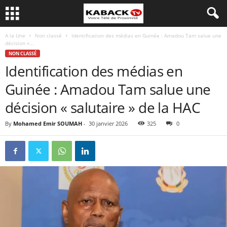
A la Une
Non classé
Identification des médias en Guinée : Amadou Tam salue une
décision «...
NON CLASSÉ
Identification des médias en
Guinée : Amadou Tam salue une
décision « salutaire » de la HAC
By
Mohamed Emir SOUMAH
-
30 janvier 2026
325
0