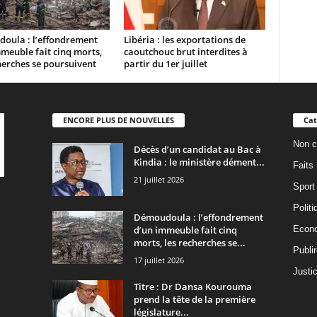
oula : l’effondrement
Libéria : les exportations de
meuble fait cinq morts,
caoutchouc brut interdites à
herches se poursuivent
partir du 1er juillet
ENCORE PLUS DE NOUVELLES
Cat
Non c
Décès d’un candidat au Bac à
Kindia : le ministère dément...
Faits
21 juillet 2026
Sport
Politi
Démoudoula : l’effondrement
d’un immeuble fait cinq
Econ
morts, les recherches se...
Publi
17 juillet 2026
Justi
Titre : Dr Dansa Kourouma
prend la tête de la première
législature...