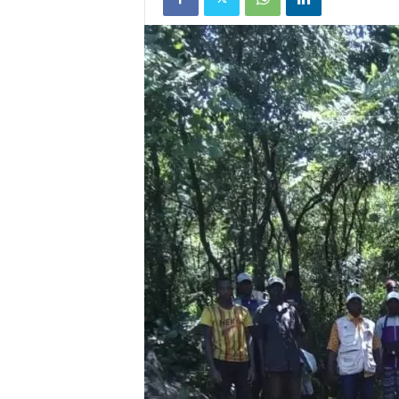
u
e
s
u
r
k
a
b
a
c