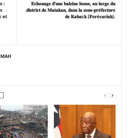
 :
𝐄𝐜𝐡𝐨𝐮𝐚𝐠𝐞 𝐝’𝐮𝐧𝐞 𝐛𝐚𝐥𝐞𝐢𝐧𝐞 𝐛𝐨𝐬𝐬𝐞, 𝐚𝐮 𝐥𝐚𝐫𝐠𝐞 𝐝𝐮
s
𝐝𝐢𝐬𝐭𝐫𝐢𝐜𝐭 𝐝𝐞 𝐌𝐚𝐭𝐚𝐤𝐚𝐧, 𝐝𝐚𝐧𝐬 𝐥𝐚 𝐬𝐨𝐮𝐬-𝐩𝐫é𝐟𝐞𝐜𝐭𝐮𝐫𝐞
x et
𝐝𝐞 𝐊𝐚𝐛𝐚c𝐤 (𝐅𝐨𝐫é𝐜𝐚𝐫𝐢𝐚𝐡).
UMAH