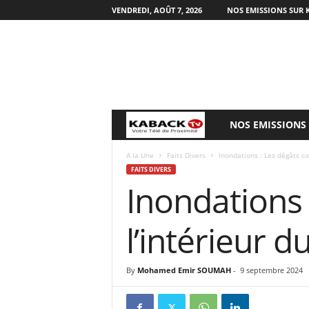
VENDREDI, AOÛT 7, 2026
NOS EMISSIONS SUR 
NOS EMISSIONS
B
i
A la Une
Faits Divers
Inondations : Les dégâts co
FAITS DIVERS
Inondations 
e
n
l’intérieur d
v
By
Mohamed Emir SOUMAH
-
9 septembre 2024
e
n