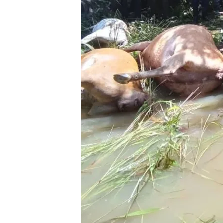
k
t
v
g
u
i
n
e
e