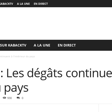
KABACKTV
A LA UNE
EN DIRECT
 SUR KABACKTV
A LA UNE
EN DIRECT
ntinuent à l’intérieur du pays
: Les dégâts continue
u pays
930
0