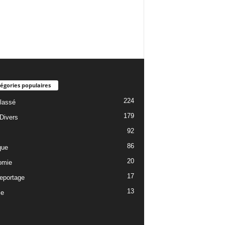
égories populaires
224
lassé
179
 Divers
92
86
que
20
omie
17
reportage
13
ce