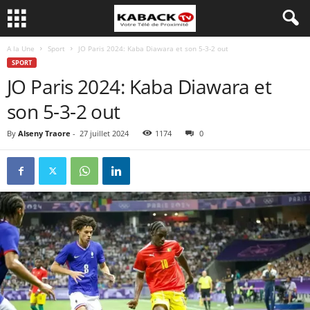
A la Une
Sport
JO Paris 2024: Kaba Diawara et son 5-3-2 out
SPORT
JO Paris 2024: Kaba Diawara et
son 5-3-2 out
By
Alseny Traore
-
27 juillet 2024
1174
0