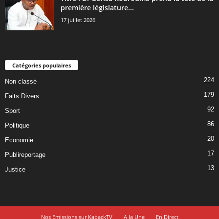
première législature...
17 juillet 2026
Catégories populaires
224
Non classé
179
Faits Divers
92
Sport
86
Politique
20
Economie
17
Publireportage
13
Justice
Nos Emissions sur KabackTV
A la Une
En Direct