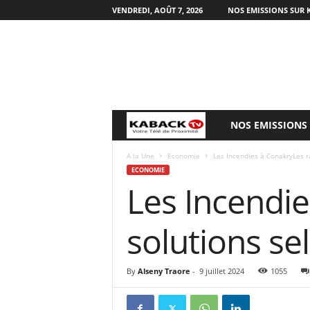
VENDREDI, AOÛT 7, 2026
NOS EMISSIONS SUR 
NOS EMISSIONS
B
i
A la Une
Economie
Les Incendies à ConakryLes ra
ECONOMIE
Les Incendie
e
n
solutions sel
v
By
Alseny Traore
-
9 juillet 2024
1055
e
n