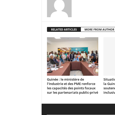
RELATED ARTICLES
MORE FROM AUTHOR
Guinée : le ministère de
Situat
l’Industrie et des PME renforce
la Guin
les capacités des points focaux
souten
sur les partenariats public-privé
inclusi