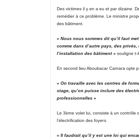
Des victimes il y en a eu et par dizaine. 
k
remédier à ce problème. Le ministre propos
des bâtiment.
t
v
« Nous nous sommes dit qu’il faut met
comme dans d’autre pays, des privés, q
g
l’installation des bâtiment »
souligne t-i
u
En second lieu Aboubacar Camara opte po
i
« On travaille avec les centres de for
stage, qu’on puisse inclure des électri
n
professionnelles »
e
Le 3ème volet lui, consiste à un contrôle 
e
l’électrification des foyers.
« Il faudrait qu’il y est une loi qui en