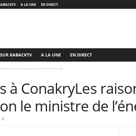
KABACKTV
A LA UNE
EN DIRECT
 SUR KABACKTV
A LA UNE
EN DIRECT
isons et les solutions selon le ministre de...
s à ConakryLes raison
on le ministre de l’én
0