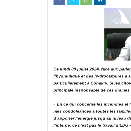
u
e
s
u
r
Ce lundi 08 juillet 2024, face aux parle
l’hydraulique et des hydrocarbures a a
k
particulièrement à Conakry. Si les cit
a
principale responsable de ces drames
b
« En ce qui concerne les incendies et 
mes condoléances à toutes les familles 
a
d’apporter l’énergie jusqu’au niveau d
l’interne, ce n’est pas le travail d’EDG 
c