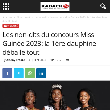
A la Une
Non classé
Les non-dits du concours Miss Guinée 2023: la 1ère dauphine
déballe tout
NON CLASSÉ
Les non-dits du concours Miss
Guinée 2023: la 1ère dauphine
déballe tout
By
Alseny Traore
-
30 juillet 2024
1615
0