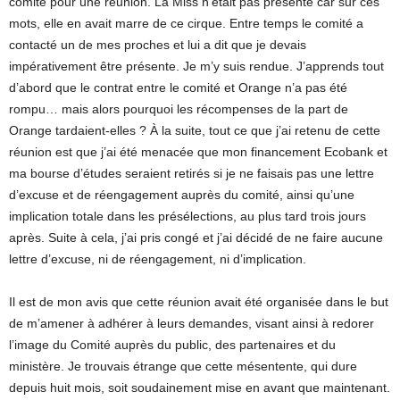
comité pour une réunion. La Miss n’etait pas présente car sur ces
mots, elle en avait marre de ce cirque. Entre temps le comité a
contacté un de mes proches et lui a dit que je devais
impérativement être présente. Je m’y suis rendue. J’apprends tout
d’abord que le contrat entre le comité et Orange n’a pas été
rompu… mais alors pourquoi les récompenses de la part de
Orange tardaient-elles ? À la suite, tout ce que j’ai retenu de cette
réunion est que j’ai été menacée que mon financement Ecobank et
ma bourse d’études seraient retirés si je ne faisais pas une lettre
d’excuse et de réengagement auprès du comité, ainsi qu’une
implication totale dans les présélections, au plus tard trois jours
après. Suite à cela, j’ai pris congé et j’ai décidé de ne faire aucune
lettre d’excuse, ni de réengagement, ni d’implication.
Il est de mon avis que cette réunion avait été organisée dans le but
de m’amener à adhérer à leurs demandes, visant ainsi à redorer
l’image du Comité auprès du public, des partenaires et du
ministère. Je trouvais étrange que cette mésentente, qui dure
depuis huit mois, soit soudainement mise en avant que maintenant.