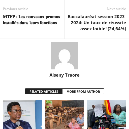
Previous article
Next article
𝐌𝐓𝐅𝐏 : 𝐋𝐞𝐬 𝐧𝐨𝐮𝐯𝐞𝐚𝐮𝐱 𝐩𝐫𝐨𝐦𝐮𝐬
Baccalauréat session 2023-
𝐢𝐧𝐬𝐭𝐚𝐥𝐥é𝐬 𝐝𝐚𝐧𝐬 𝐥𝐞𝐮𝐫𝐬 𝐟𝐨𝐧𝐜𝐭𝐢𝐨𝐧𝐬
2024: Un taux de réussite
assez faible! (24,64%)
Alseny Traore
RELATED ARTICLES
MORE FROM AUTHOR