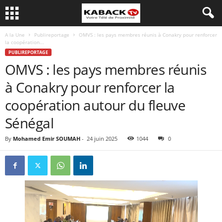
A la Une
Publireportage
OMVS : les pays membres réunis à Conakry pour renforcer
la coopération...
PUBLIREPORTAGE
OMVS : les pays membres réunis
à Conakry pour renforcer la
coopération autour du fleuve
Sénégal
By
Mohamed Emir SOUMAH
-
24 juin 2025
1044
0