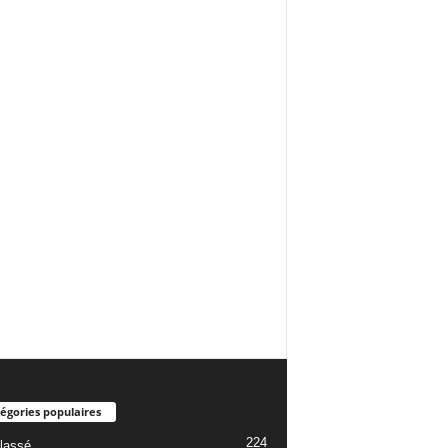
égories populaires
224
lassé