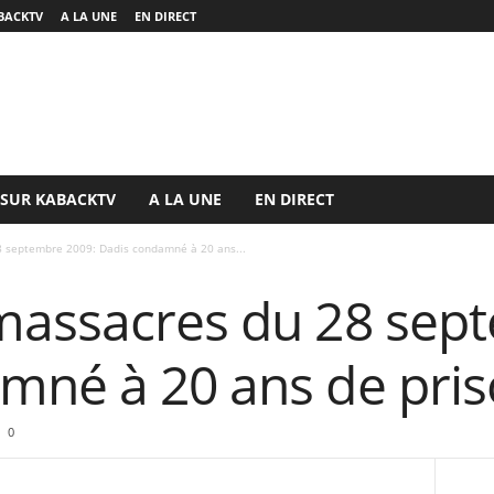
BACKTV
A LA UNE
EN DIRECT
 SUR KABACKTV
A LA UNE
EN DIRECT
8 septembre 2009: Dadis condamné à 20 ans...
massacres du 28 sep
mné à 20 ans de pri
0