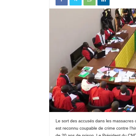
u
e
s
u
r
k
a
b
a
Le sort des accusés dans les massacres
est reconnu coupable de crime contre l’hi
c
de 20 ans de prison. Le Président du CN