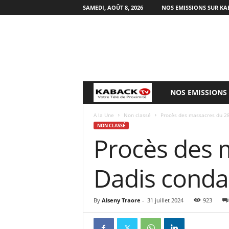
SAMEDI, AOÛT 8, 2026
NOS EMISSIONS SUR KA
NOS EMISSIONS
B
i
A la Une
Non classé
Procès des massacres du 2
NON CLASSÉ
Procès des 
e
n
Dadis conda
v
By
Alseny Traore
-
31 juillet 2024
923
e
n