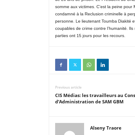
somme aux victimes. C’est la peine pour 
k
condamné à la Reclusion criminelle à per
personne. Le lieutenant Toumba Diakité e
t
coupables de crime contre l’humanité. Il
parties ont 15 jours pour les recours.
v
g
u
i
Previous article
n
CIS Médias: les travailleurs au Cons
d’Administration de SAM GBM
e
e
Alseny Traore