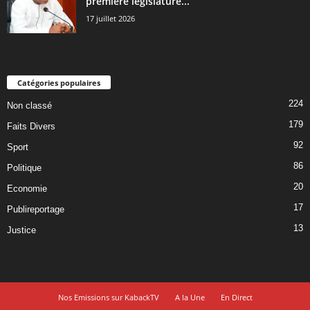
première législature...
17 juillet 2026
Catégories populaires
224
Non classé
179
Faits Divers
92
Sport
86
Politique
20
Economie
17
Publireportage
13
Justice
Nos Emissions sur KabackTV
A la Une
En Direct