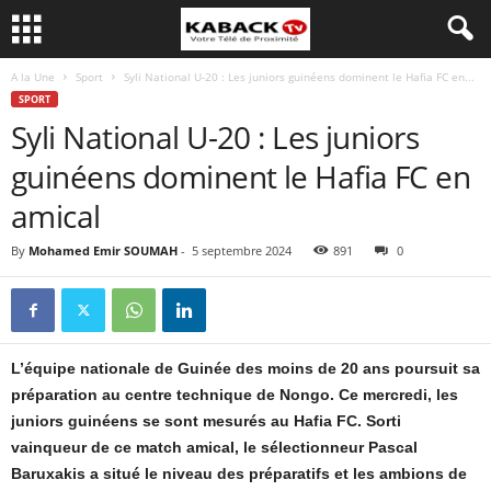
A la Une
Sport
Syli National U-20 : Les juniors guinéens dominent le Hafia FC en...
SPORT
Syli National U-20 : Les juniors
guinéens dominent le Hafia FC en
amical
By
Mohamed Emir SOUMAH
-
5 septembre 2024
891
0
L’équipe nationale de Guinée des moins de 20 ans poursuit sa
préparation au centre technique de Nongo. Ce mercredi, les
juniors guinéens se sont mesurés au Hafia FC. Sorti
vainqueur de ce match amical, le sélectionneur Pascal
Baruxakis a situé le niveau des préparatifs et les ambions de