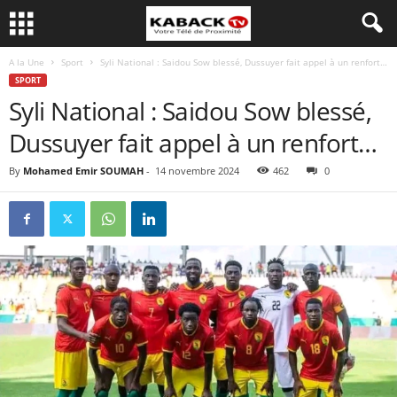
A la Une
Sport
Syli National : Saidou Sow blessé, Dussuyer fait appel à un renfort…
SPORT
Syli National : Saidou Sow blessé,
Dussuyer fait appel à un renfort…
By
Mohamed Emir SOUMAH
-
14 novembre 2024
462
0