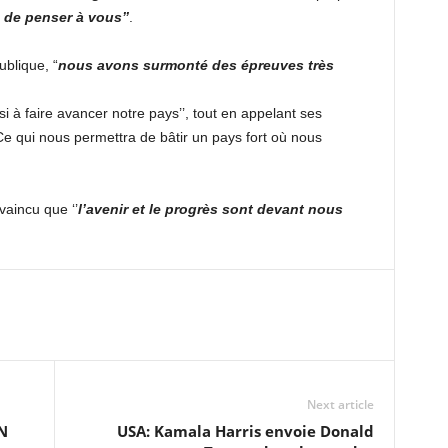
é de penser à vous’’
.
ublique, “
nous avons surmonté des épreuves très
i à faire avancer notre pays’’, tout en appelant ses
. Ce qui nous permettra de bâtir un pays fort où nous
aincu que ‘’
l’avenir et le progrès sont devant nous
Next article
N
USA: Kamala Harris envoie Donald