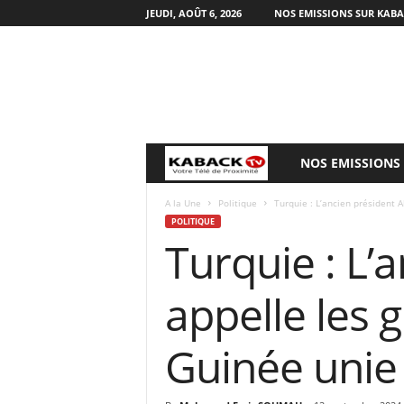
JEUDI, AOÛT 6, 2026
NOS EMISSIONS SUR KAB
NOS EMISSIONS
B
i
A la Une
Politique
Turquie : L’ancien président A
POLITIQUE
Turquie : L’
e
n
appelle les 
v
Guinée unie
e
n