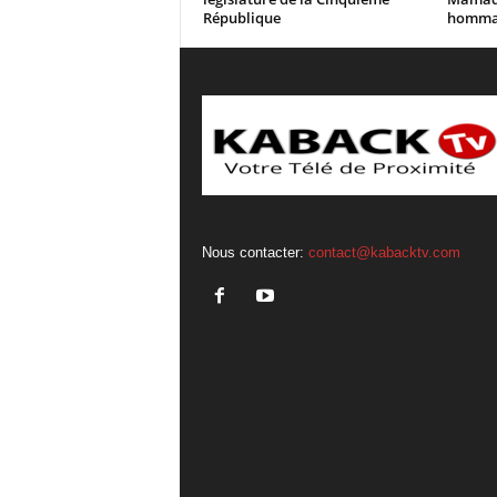
République
homma
Nous contacter:
contact@kabacktv.com