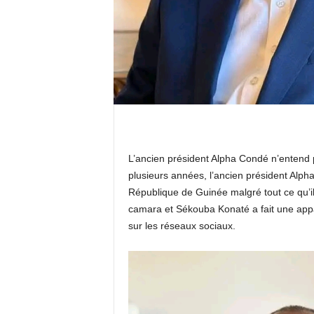
k
t
v
g
u
L’ancien président Alpha Condé n’entend p
plusieurs années, l’ancien président Alp
i
République de Guinée malgré tout ce qu’i
n
camara et Sékouba Konaté a fait une appa
sur les réseaux sociaux.
e
e