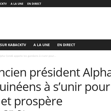
ACKTV
A LA UNE
EN DIRECT
 SUR KABACKTV
A LA UNE
EN DIRECT
lpha Condé appelle les guinéens à s’unir pour...
ancien président Alp
guinéens à s’unir pour
 et prospère