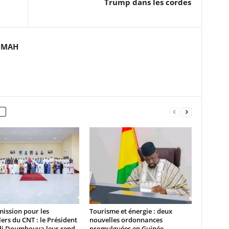
Trump dans les cordes
UMAH
mission pour les
Tourisme et énergie : deux
lers du CNT : le Président
nouvelles ordonnances
 Doumbouya leur rend
promulguées en Guinée.