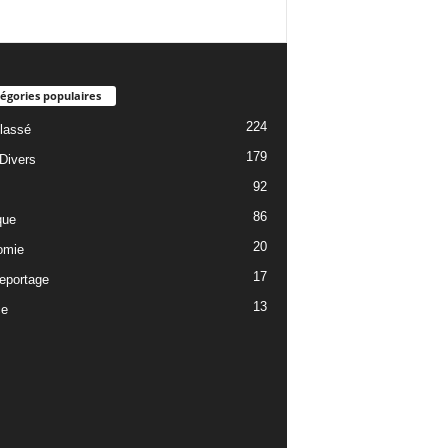
égories populaires
224
lassé
179
 Divers
92
86
que
20
omie
17
reportage
13
ce