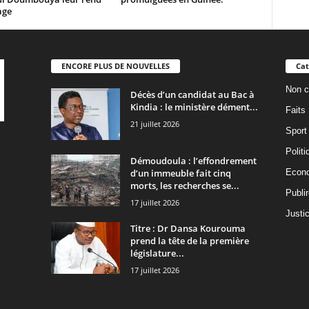
ge
ENCORE PLUS DE NOUVELLES
Cat
Non c
Décès d’un candidat au Bac à
Kindia : le ministère dément...
Faits
21 juillet 2026
Sport
Politi
Démoudoula : l’effondrement
d’un immeuble fait cinq
Econ
morts, les recherches se...
Publi
17 juillet 2026
Justi
Titre : Dr Dansa Kourouma
prend la tête de la première
législature...
17 juillet 2026