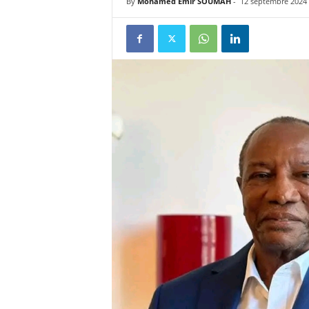
By
Mohamed Emir SOUMAH
-
12 septembre 2024
u
e
s
u
r
k
a
b
a
c