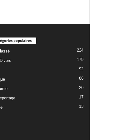
égories populaires
224
lassé
179
 Divers
92
86
que
20
omie
17
reportage
13
ce