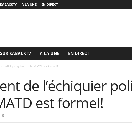
 KABACKTV
A LA UNE
EN DIRECT
 SUR KABACKTV
A LA UNE
EN DIRECT
er politique guinéen: le MATD est formel!
nt de l’échiquier pol
MATD est formel!
0