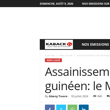
DIMANCHE, AOÛT 9, 2026
NOS EMISSIONS SUR
NOS EMISSIONS
B
i
A la Une
Non classé
Assainissement de l’échiqui
NON CLASSÉ
Assainisseme
e
n
guinéen: le 
v
By
Alseny Traore
-
18 juillet 2024
840
e
n