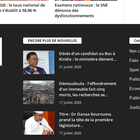
26 : le taux national de
Examens nationaux : le SNE
e s’établit à 58,96 %
dénonce des
dysfonctionnements
ENCORE PLUS DE NOUVELLES
Cat
Non c
Décès d’un candidat au Bac à
Kindia : le ministère dément...
Faits
21 juillet 2026
Sport
Politi
Démoudoula : l’effondrement
d’un immeuble fait cinq
Econ
morts, les recherches se...
Publi
17 juillet 2026
Justi
Titre : Dr Dansa Kourouma
prend la tête de la première
législature...
17 juillet 2026