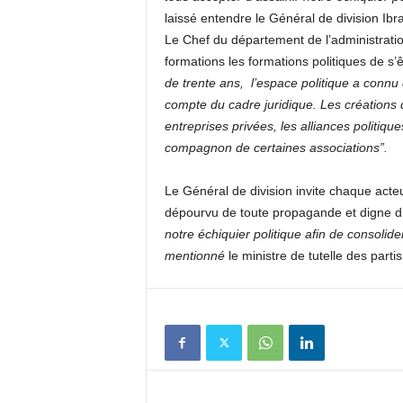
laissé entendre le Général de division Ibr
k
Le Chef du département de l’administration
formations les formations politiques de s’ê
t
de trente ans, l’espace politique a con
compte du cadre juridique. Les créations 
v
entreprises privées, les alliances politiq
compagnon de certaines associations”.
g
u
Le Général de division invite chaque acteu
dépourvu de toute propagande et digne d’u
i
notre échiquier politique afin de consolider
mentionné
le ministre de tutelle des partis
n
e
e