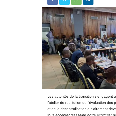
u
e
s
u
r
k
a
b
Les autorités de la transition s’engagent à
a
l’atelier de restitution de l’évaluation des p
et de la décentralisation a clairement dé
c
tous accepter d’assainir notre échiquier 