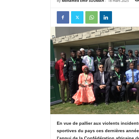
By
Mohamed Emir SOUMAH
-
18 mars 2025
u
e
s
u
r
k
a
b
a
En vue de pallier aux violents incident
sportives du pays ces dernières années
c
l’appui de la Confédération africaine 