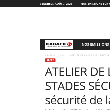
VENDREDI, AOÛT 7, 2026
NOS EMISSIONS SUR 
NOS EMISSIONS
B
i
A la Une
Sport
ATELIER DE LA CAF SUR L’INIATIVE 
SPORT
ATELIER DE 
e
n
STADES SÉCUR
v
sécurité de 
e
n