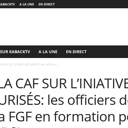
KABACKTV
A LA UNE
EN DIRECT
 SUR KABACKTV
A LA UNE
EN DIRECT
POUR LES STADES SÉCURISÉS: les officiers...
LA CAF SUR L’INIATI
ISÉS: les officiers d
la FGF en formation p