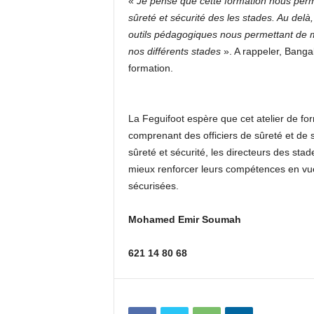
«
Je pense que cette formation nous perm
sûreté et sécurité des les stades. Au del
outils pédagogiques nous permettant de m
nos différents stades
». A rappeler, Bangal
formation.
La Feguifoot espère que cet atelier de fo
comprenant des officiers de sûreté et de s
sûreté et sécurité, les directeurs des st
mieux renforcer leurs compétences en vue 
sécurisées.
Mohamed Emir Soumah
621 14 80 68