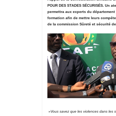
POUR DES STADES SÉCURISÉS. Un atelie
k
permettra aux experts du département s
formation afin de mettre leurs compéte
t
de la commission Sûreté et sécurité de
v
g
u
i
n
e
e
»
Vous savez que les violences dans les s