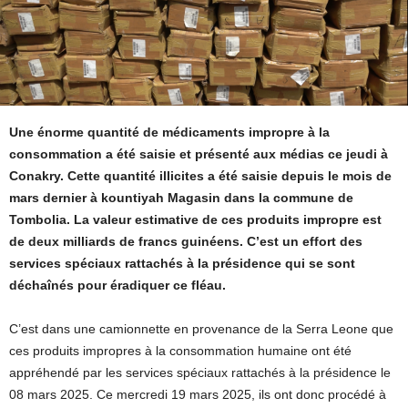
Une énorme quantité de médicaments impropre à la
consommation a été saisie et présenté aux médias ce jeudi à
Conakry. Cette quantité illicites a été saisie depuis le mois de
mars dernier à kountiyah Magasin dans la commune de
Tombolia. La valeur estimative de ces produits impropre est
de deux milliards de francs guinéens. C’est un effort des
services spéciaux rattachés à la présidence qui se sont
déchaînés pour éradiquer ce fléau.
C’est dans une camionnette en provenance de la Serra Leone que
ces produits impropres à la consommation humaine ont été
appréhendé par les services spéciaux rattachés à la présidence le
08 mars 2025. Ce mercredi 19 mars 2025, ils ont donc procédé à