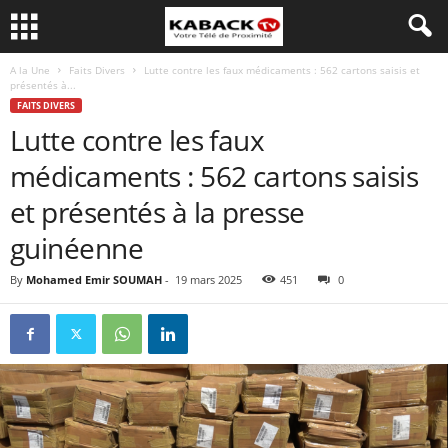
A la Une
Faits Divers
Lutte contre les faux médicaments : 562 cartons saisis et
présentés à...
FAITS DIVERS
Lutte contre les faux
médicaments : 562 cartons saisis
et présentés à la presse
guinéenne
By
Mohamed Emir SOUMAH
-
19 mars 2025
451
0