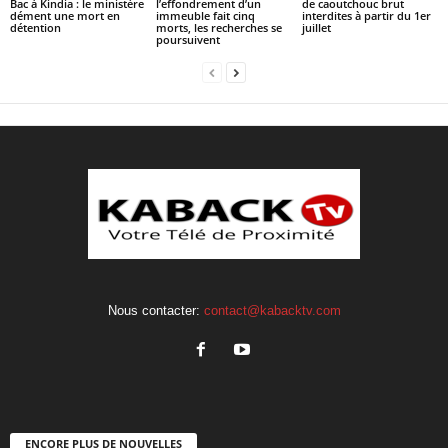
Bac à Kindia : le ministère
l’effondrement d’un
de caoutchouc brut
dément une mort en
immeuble fait cinq
interdites à partir du 1er
détention
morts, les recherches se
juillet
poursuivent
Nous contacter:
contact@kabacktv.com
ENCORE PLUS DE NOUVELLES