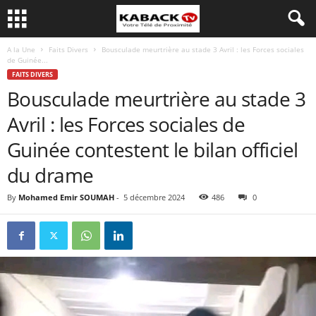
A la Une
Faits Divers
Bousculade meurtrière au stade 3 Avril : les Forces sociales
de Guinée...
FAITS DIVERS
Bousculade meurtrière au stade 3
Avril : les Forces sociales de
Guinée contestent le bilan officiel
du drame
By
Mohamed Emir SOUMAH
-
5 décembre 2024
486
0