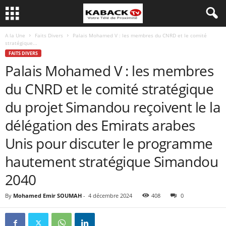
A la Une
Faits Divers
Palais Mohamed V : les membres du CNRD et le comité
stratégique...
FAITS DIVERS
Palais Mohamed V : les membres
du CNRD et le comité stratégique
du projet Simandou reçoivent le la
délégation des Emirats arabes
Unis pour discuter le programme
hautement stratégique Simandou
2040
By
Mohamed Emir SOUMAH
-
4 décembre 2024
408
0