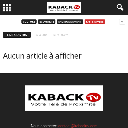
CULTURE
ECONOMIE
ENVIRONNEMENT
FAITS DIVERS
FAITS DIVERS
A la Une
Faits Divers
Aucun article à afficher
Nous contacter:
contact@kabacktv.com