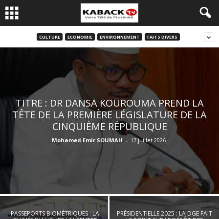
CULTURE
ECONOMIE
ENVIRONNEMENT
FAITS DIVERS
TITRE : DR DANSA KOUROUMA PREND LA
TÊTE DE LA PREMIÈRE LÉGISLATURE DE LA
CINQUIÈME RÉPUBLIQUE
Mohamed Emir SOUMAH
-
17 juillet 2026
PASSEPORTS BIOMÉTRIQUES : LA
PRÉSIDENTIELLE 2025 : LA DGE FAIT