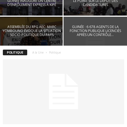
GUINÉE INAUGURE UN CENTRE
LE POINT SUR LE DÉPÔT DES
D’ENRÔLEMENT EXPRESS À KIPÉ
CANDIDATURES
ASSEMBLÉE DU RPG AEC: MARC
GUINÉE : 6 678 AGENTS DE LA
YOMBOUNO ÉVOQUE LA SITUATION
FONCTION PUBLIQUE LICENCIÉS
SOCIO-POLITIQUE DU PAYS
APRÈS UN CONTRÔLE...
POLITIQUE
A la Une
Politique