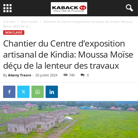
A la Une
Non classé
Chantier du Centre d’exposition artisanal de Kindia: Moussa
Moïse déçu de la...
NON CLASSÉ
Chantier du Centre d’exposition
artisanal de Kindia: Moussa Moïse
déçu de la lenteur des travaux
By
Alseny Traore
-
20 juillet 2024
740
0