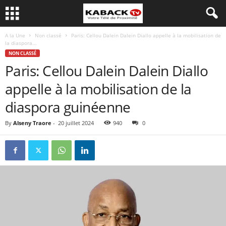
A la Une
Non classé
Paris: Cellou Dalein Dalein Diallo appelle à la mobilisation de
la diaspora...
NON CLASSÉ
Paris: Cellou Dalein Dalein Diallo
appelle à la mobilisation de la
diaspora guinéenne
By
Alseny Traore
-
20 juillet 2024
940
0