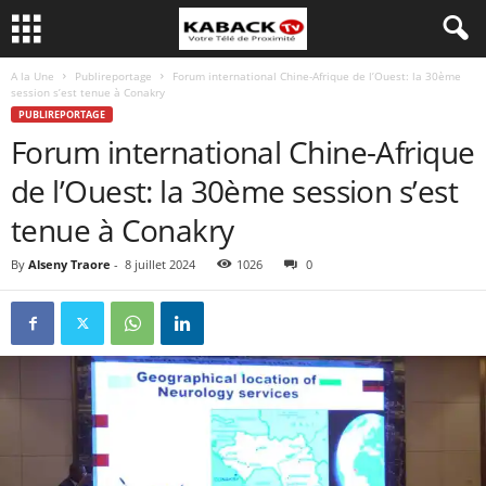
A la Une
Publireportage
Forum international Chine-Afrique de l’Ouest: la 30ème
session s’est tenue à Conakry
PUBLIREPORTAGE
Forum international Chine-Afrique
de l’Ouest: la 30ème session s’est
tenue à Conakry
By
Alseny Traore
-
8 juillet 2024
1026
0