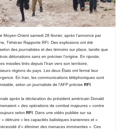
le Moyen-Orient samedi 28 février, après l’annonce par
ienne, Téhéran Rapporte RFI. Des explosions ont été
elon des journalistes et des témoins sur place, tandis que
 trois détonations sans en préciser l’origine. En riposte,
s missiles tirés depuis l’Iran vers son territoire,
sieurs régions du pays. Les deux États ont fermé leur
d’urgence. En Iran, les communications téléphoniques sont
nstable, selon un journaliste de l’AFP précise
RFI
.
onale après la déclaration du président américain Donald
 menaient « des opérations de combat majeures » contre
 toujours selon
RFI
. Dans une vidéo publiée sur sa
r « détruire » les capacités balistiques iraniennes et «
 nécessité d’« éliminer des menaces imminentes ». Ces