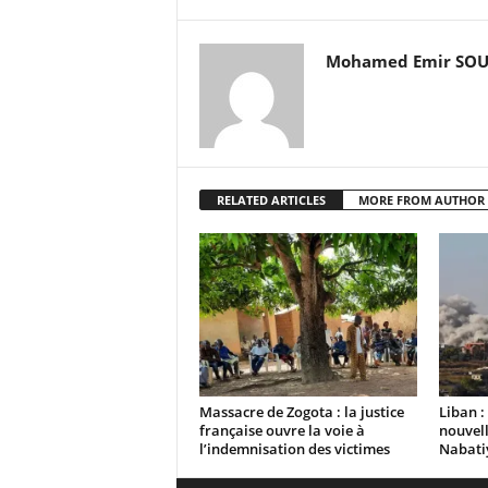
Mohamed Emir SO
RELATED ARTICLES
MORE FROM AUTHOR
Massacre de Zogota : la justice
Liban :
française ouvre la voie à
nouvell
l’indemnisation des victimes
Nabati