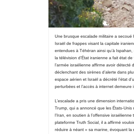
k
t
v
Une brusque escalade militaire a secoué 
Israël de frappes visant la capitale iran
g
entendues à Téhéran ainsi qu’à Ispahan, s
la télévision d’État iranienne a fait état de
u
l’armée israélienne affirme avoir détecté de
déclenchant des sirènes d’alerte dans plu
i
espace aérien et Israël a décrété l’état 
perturbées et l’accès à internet demeure i
n
L’escalade a pris une dimension internati
e
Trump, qui a annoncé que les États-Unis
e
l’Iran, en soutien à l’offensive israélienne
plateforme Truth Social, il a affirmé vouloi
réduire à néant » sa marine, évoquant la