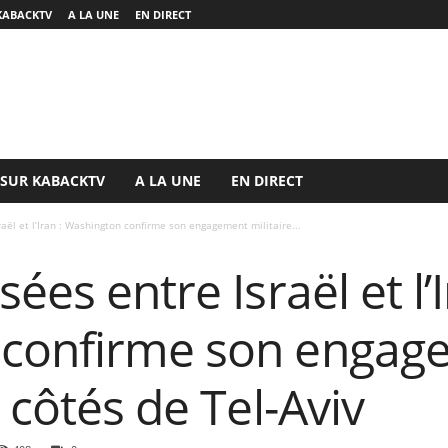
KABACKTV
A LA UNE
EN DIRECT
 SUR KABACKTV
A LA UNE
EN DIRECT
aël et l’Iran : Washington confirme son engagement militaire...
ées entre Israël et l’I
 confirme son engag
 côtés de Tel-Aviv