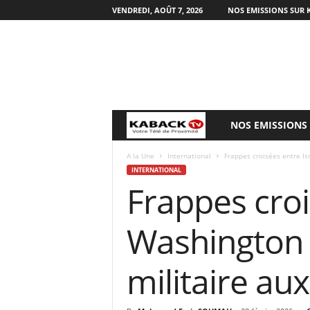
VENDREDI, AOÛT 7, 2026
NOS EMISSIONS SUR 
NOS EMISSIONS
B
i
A la Une
International
Frappes croisées entre Isr
INTERNATIONAL
Frappes crois
e
n
Washington
v
militaire aux
e
n