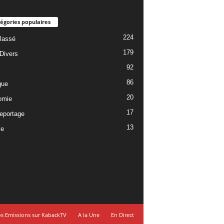
égories populaires
224
lassé
179
 Divers
92
86
que
20
omie
17
reportage
13
ce
s Emissions sur KabackTV
A la Une
En Direct