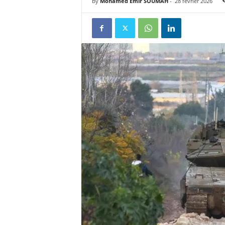
By
Mohamed Emir SOUMAH
-
28 février 2026
u
e
s
u
r
k
a
b
a
c