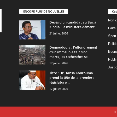
ENCORE PLUS DE NOUVELLES
Cat
Non c
Décès d’un candidat au Bac à
Kindia : le ministère dément...
Faits
21 juillet 2026
Sport
Politi
Démoudoula : l’effondrement
d’un immeuble fait cinq
Econ
morts, les recherches se...
Publi
17 juillet 2026
Justi
Titre : Dr Dansa Kourouma
prend la tête de la première
législature...
17 juillet 2026
No