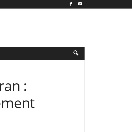
ran :
ement