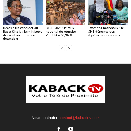
Décès d’un candidat au
BEPC 2026 : le taux
Examens nationaux : le
Bac à Kindia : le ministère
national de réussite
SNE dénonce des
dément une mort en
s’établit à 58,96 %
dysfonctionnements
détention
Nous contacter:
contact@kabacktv.com