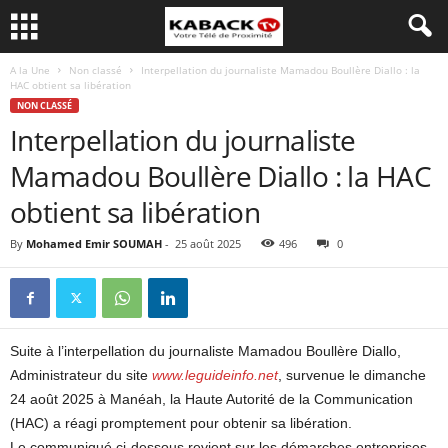
A la Une
Non classé
Interpellation du journaliste Mamadou Boullère Diallo : la
HAC obtient sa libération
NON CLASSÉ
Interpellation du journaliste
Mamadou Boullère Diallo : la HAC
obtient sa libération
By
Mohamed Emir SOUMAH
-
25 août 2025
496
0
Suite à l’interpellation du journaliste Mamadou Boullère Diallo,
Administrateur du site
www.leguideinfo.net
, survenue le dimanche
24 août 2025 à Manéah, la Haute Autorité de la Communication
(HAC) a réagi promptement pour obtenir sa libération.
Le communiqué ci-dessous revient sur les démarches entreprises