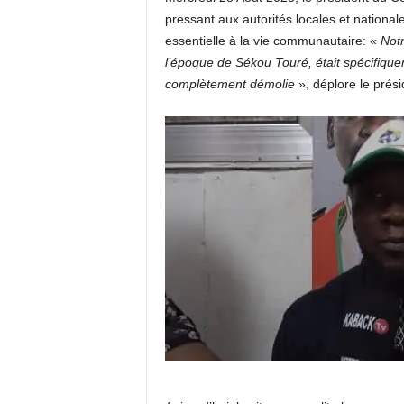
pressant aux autorités locales et national
k
essentielle à la vie communautaire: «
Not
l’époque de Sékou Touré, était spécifique
t
complètement démolie
», déplore le prési
v
g
u
i
n
e
e