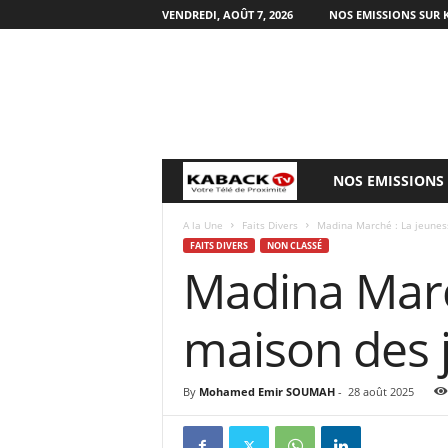
VENDREDI, AOÛT 7, 2026
NOS EMISSIONS SUR 
NOS EMISSIONS
B
i
A la Une
Faits Divers
Madina Marché : La jeunes
FAITS DIVERS
NON CLASSÉ
Madina Marc
e
n
maison des 
v
By
Mohamed Emir SOUMAH
-
28 août 2025
e
n