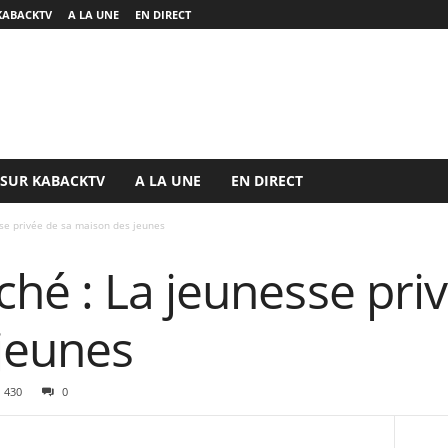
KABACKTV
A LA UNE
EN DIRECT
 SUR KABACKTV
A LA UNE
EN DIRECT
se privée de sa maison des jeunes
hé : La jeunesse priv
jeunes
430
0