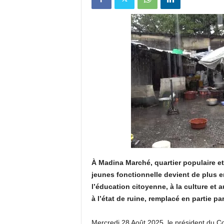
u
e
s
u
r
k
a
À Madina Marché, quartier populaire e
b
jeunes fonctionnelle devient de plus e
l’éducation citoyenne, à la culture et a
a
à l’état de ruine, remplacé en partie p
c
Mercredi 28 Août 2025, le président du C