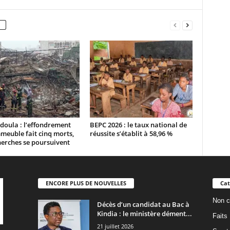
oula : l’effondrement
BEPC 2026 : le taux national de
meuble fait cinq morts,
réussite s’établit à 58,96 %
herches se poursuivent
ENCORE PLUS DE NOUVELLES
Cat
Non c
Décès d’un candidat au Bac à
Kindia : le ministère dément...
Faits
21 juillet 2026