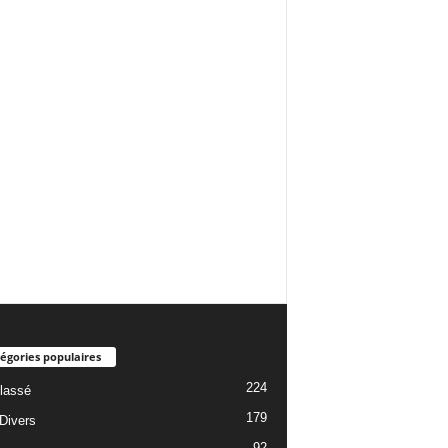
égories populaires
224
lassé
179
 Divers
92