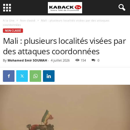
A la Une
Non classé
Mali : plusieurs localités visées par des attaques
coordonnées
NON CLASSÉ
Mali : plusieurs localités visées par
des attaques coordonnées
By
Mohamed Emir SOUMAH
-
4 juillet 2026
154
0